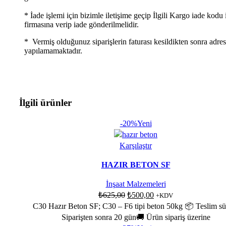
* İade işlemi için bizimle iletişime geçip İlgili Kargo iade kodu 
firmasına verip iade gönderilmelidir.
* Vermiş olduğunuz siparişlerin faturası kesildikten sonra adres
yapılamamaktadır.
İlgili ürünler
-20%
Yeni
Karşılaştır
HAZIR BETON SF
İnşaat Malzemeleri
₺
625,00
₺
500,00
+KDV
C30 Hazır Beton SF; C30 – F6 tipi beton 50kg 📦 Teslim sür
Siparişten sonra 20 gün🚚 Ürün sipariş üzerine