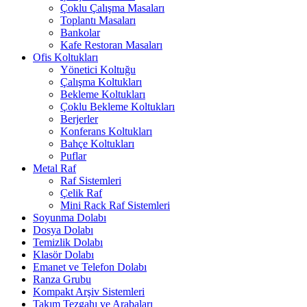
Çoklu Çalışma Masaları
Toplantı Masaları
Bankolar
Kafe Restoran Masaları
Ofis Koltukları
Yönetici Koltuğu
Çalışma Koltukları
Bekleme Koltukları
Çoklu Bekleme Koltukları
Berjerler
Konferans Koltukları
Bahçe Koltukları
Puflar
Metal Raf
Raf Sistemleri
Çelik Raf
Mini Rack Raf Sistemleri
Soyunma Dolabı
Dosya Dolabı
Temizlik Dolabı
Klasör Dolabı
Emanet ve Telefon Dolabı
Ranza Grubu
Kompakt Arşiv Sistemleri
Takım Tezgahı ve Arabaları