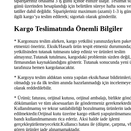
siparişleriniz ortalama 3 iş günü içinde elinize ulaşır. Teslimat s
günü üzerinden hesaplandığı için belirtilen süreye hafta sonu v
tatiller dahil değildir. Siparişleriniz maximum (azami) 1-3 iş gün
ilgili kargo’ya teslim edilerek; sigortalı olarak gönderilir.
Kargo Teslimatında Önemli Bilgiler
* Kargonuzu teslim alırken, kargo yetkilisi yanınızdayken paket
etmenizi öneririz. Eksik/Hasarlı ürün tespit etmeniz durumunda
yetkilisinden tutanak tutmasını talep ediniz ve ürünleri teslim
almayınız.Tutanak tutulması, kargodaki problemin sizden değil
firmasından kaynaklandığını gösterir. Tutanak sonucunda yeni 
tarafınıza hemen kargolanacaktır.
* Kargoyu teslim aldıktan sonra yapılan eksik/hasar bildirimleri
olmadığı ya da ilk teslim anında hazırlanmadığı için incelemeye
olarak reddedilebilir.
* Ürünü; faturası, orijinal kutusu, orijinal ambalajı, birlikte gön
dökümanları ve tüm aksesuarları ile göndermeniz gerekmektedir
Kullanılmamış ve tekrar satılabilirliği bozulmamış ürünlerin iad
edilmektedir.Orijinal kutu üzerine kargo etiketi yapıştırılmaması
bandı kullanılmamasını rica ederiz. Aksi halde iade işlemi
gerçekleştirilemeyecektir.Kullanıcı hatası ile (düşme, çarpma, v
gören ürünler iade alınamamaktadır.