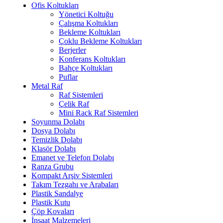
Ofis Koltukları
Yönetici Koltuğu
Çalışma Koltukları
Bekleme Koltukları
Çoklu Bekleme Koltukları
Berjerler
Konferans Koltukları
Bahçe Koltukları
Puflar
Metal Raf
Raf Sistemleri
Çelik Raf
Mini Rack Raf Sistemleri
Soyunma Dolabı
Dosya Dolabı
Temizlik Dolabı
Klasör Dolabı
Emanet ve Telefon Dolabı
Ranza Grubu
Kompakt Arşiv Sistemleri
Takım Tezgahı ve Arabaları
Plastik Sandalye
Plastik Kutu
Çöp Kovaları
İnşaat Malzemeleri