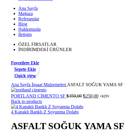
Ana Sayfa
Mağaza
Referanslar
Blog
Hakkımızda
İletişim
ÖZEL FIRSATLAR
İNDİRİMDEKİ ÜRÜNLER
-15%
Yeni
Favorilere Ekle
Favorilere Ekle
Favorilere Ekle
Sepete Ekle
Sepete Ekle
Sepete Ekle
Quick view
Quick view
Quick view
Click to enlarge
Ana Sayfa
İnşaat Malzemeleri
ASFALT SOĞUK YAMA SF
PORTLAND ÇİMENTO SF
₺
350,00
₺
250,00
+KDV
Back to products
4 Kapaklı Banklı Z Soyunma Dolabı
ASFALT SOĞUK YAMA SF