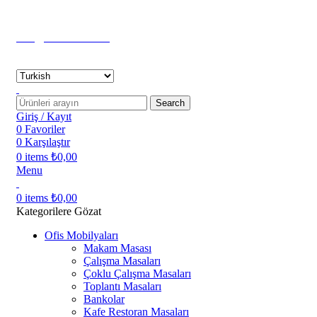
PEŞİN FİYATINA 3 TAKSİT
EFT-HAVALE %5 İNDİRİM
info@safioffice.com
+90 212 235 72 34
+90 549 661 72 34
Search
Giriş / Kayıt
0
Favoriler
0
Karşılaştır
0
items
₺
0,00
Menu
0
items
₺
0,00
Kategorilere Gözat
Ofis Mobilyaları
Makam Masası
Çalışma Masaları
Çoklu Çalışma Masaları
Toplantı Masaları
Bankolar
Kafe Restoran Masaları