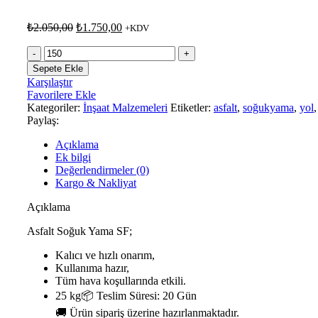
₺
2.050,00
₺
1.750,00
+KDV
Sepete Ekle
Karşılaştır
Favorilere Ekle
Kategoriler:
İnşaat Malzemeleri
Etiketler:
asfalt
,
soğukyama
,
yol
,
Paylaş:
Açıklama
Ek bilgi
Değerlendirmeler (0)
Kargo & Nakliyat
Açıklama
Asfalt Soğuk Yama SF;
Kalıcı ve hızlı onarım,
Kullanıma hazır,
Tüm hava koşullarında etkili.
25 kg📦 Teslim Süresi: 20 Gün
🚚 Ürün sipariş üzerine hazırlanmaktadır.