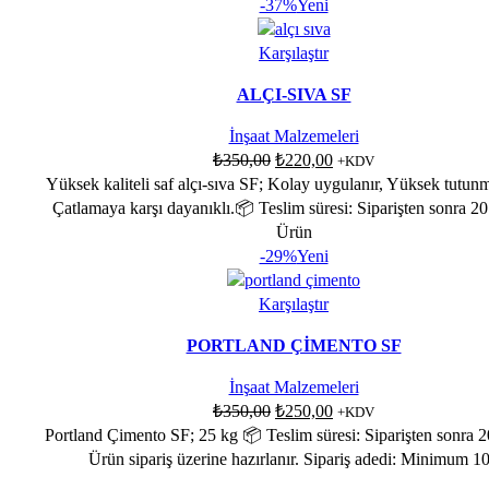
-37%
Yeni
Karşılaştır
ALÇI-SIVA SF
İnşaat Malzemeleri
₺
350,00
₺
220,00
+KDV
Yüksek kaliteli saf alçı-sıva SF; Kolay uygulanır, Yüksek tutun
Çatlamaya karşı dayanıklı.📦 Teslim süresi: Siparişten sonra 2
Ürün
-29%
Yeni
Karşılaştır
PORTLAND ÇİMENTO SF
İnşaat Malzemeleri
₺
350,00
₺
250,00
+KDV
Portland Çimento SF; 25 kg 📦 Teslim süresi: Siparişten sonra 
Ürün sipariş üzerine hazırlanır. Sipariş adedi: Minimum 1