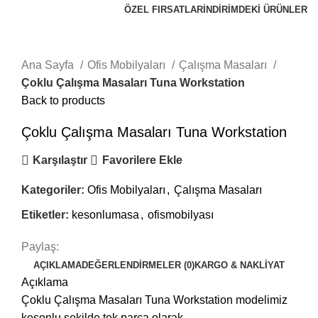
ÖZEL FIRSATLAR
İNDİRİMDEKİ ÜRÜNLER
Click to enlarge
Ana Sayfa
Ofis Mobilyaları
Çalışma Masaları
Çoklu Çalışma Masaları Tuna Workstation
Back to products
Çoklu Çalışma Masaları Tuna Workstation
Karşılaştır
Favorilere Ekle
Kategoriler:
Ofis Mobilyaları
,
Çalışma Masaları
Etiketler:
kesonlumasa
,
ofismobilyası
Paylaş:
AÇIKLAMA
DEĞERLENDIRMELER (0)
KARGO & NAKLIYAT
Açıklama
Çoklu Çalışma Masaları Tuna Workstation modelimiz
kesonlu şekilde tek parça olarak