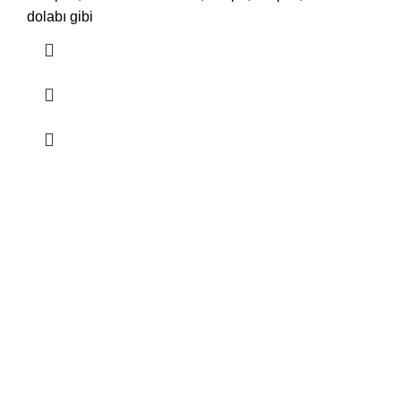
dolabı gibi
HIZLI KARGO
Aynı gün kargo
3D GÜVENLİ ÖDEME
IYZICO ödeme sistemi