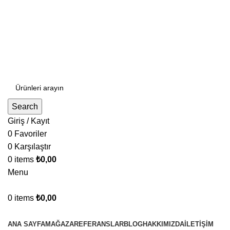
PEŞİN FİYATINA 3 TAKSİT
EFT-HAVALE %5 İNDİRİM
info@safioffice.com
+90 212 235 72 34
+90 549 661 72 34
Search
Giriş / Kayıt
0
Favoriler
0
Karşılaştır
0
items
₺
0,00
Menu
0
items
₺
0,00
Kategorilere Gözat
ANA SAYFA
MAĞAZA
REFERANSLAR
BLOG
HAKKIMIZDA
İLETIŞIM