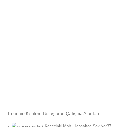
7/24 DESTEK
Canlı Satış Danışmanı
GARANTİLİ ÜRÜNLER
24 Ay'a kadar süreli
KARGO TAKİP
Siparişinizi İzleyin
Trend ve Konforu Buluşturan Çalışma Alanları
Keçecipiri Mah. Hasbahçe Sok No:37