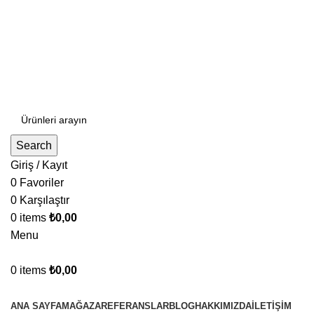
PEŞİN FİYATINA 3 TAKSİT
EFT-HAVALE %5 İNDİRİM
info@safioffice.com
+90 212 235 72 34
+90 549 661 72 34
Search
Giriş / Kayıt
0
Favoriler
0
Karşılaştır
0
items
₺
0,00
Menu
0
items
₺
0,00
Kategorilere Gözat
ANA SAYFA
MAĞAZA
REFERANSLAR
BLOG
HAKKIMIZDA
İLETIŞIM