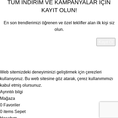
TÜM İNDİRİM VE KAMPANYALAR İÇİN
KAYIT OLUN!
En son trendlerimizi öğrenen ve özel teklifler alan ilk kişi siz
olun.
Gizlilik Politikamızla
uyumlu olarak kullanılacaktır.
Web sitemizdeki deneyiminizi geliştirmek için çerezleri
kullanıyoruz. Bu web sitesine göz atarak, çerez kullanımımızı
kabul etmiş olursunuz.
Ayrıntılı bilgi
Kabul Et
Mağaza
0
Favoriler
0
items
Sepet